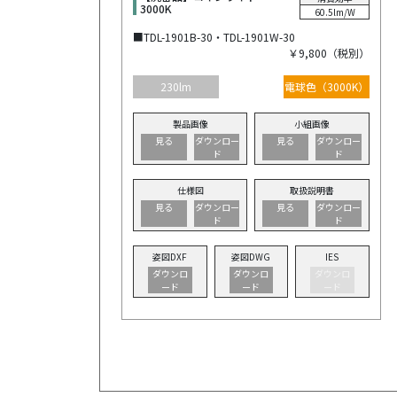
3000K
60.5lm/W
■TDL-1901B-30・TDL-1901W-30
￥9,800（税別）
230lm
電球色（3000K）
製品画像
小組画像
見る
ダウンロー
見る
ダウンロー
ド
ド
仕様図
取扱説明書
見る
ダウンロー
見る
ダウンロー
ド
ド
姿図DXF
姿図DWG
IES
ダウンロ
ダウンロ
ダウンロ
ード
ード
ード