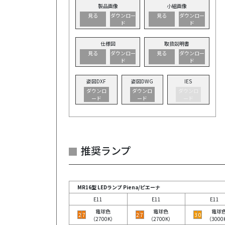
製品画像
小組画像
見る
ダウンロー
見る
ダウンロー
ド
ド
仕様図
取扱説明書
見る
ダウンロー
見る
ダウンロー
ド
ド
姿図DXF
姿図DWG
IES
ダウンロ
ダウンロ
ダウンロ
ード
ード
ード
推奨ランプ
MR16型 LEDランプ Piena/ピエーナ
E11
E11
E11
電球色
電球色
電球
2
7
2
7
3
0
（2700K）
（2700K）
（3000