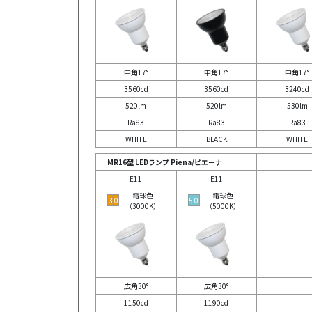
中角17°
中角17°
中角17°
3560cd
3560cd
3240cd
520lm
520lm
530lm
Ra83
Ra83
Ra83
WHITE
BLACK
WHITE
MR16型 LEDランプ Piena/ピエーナ
E11
E11
電球色
電球色
3
0
5
0
（3000K）
（5000K）
広角30°
広角30°
1150cd
1190cd